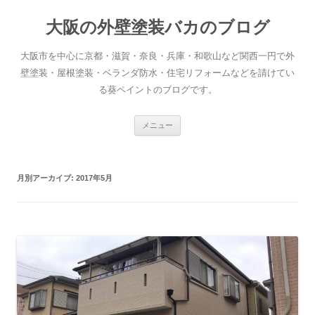
大阪の外壁塗装バカのブログ
大阪市を中心に京都・滋賀・奈良・兵庫・和歌山など関西一円で外
壁塗装・屋根塗装・ベランダ防水・住宅リフォームなどを請けてい
る葵ペイントのブログです。
コ
メニュー
ン
テ
ン
ツ
へ
月別アーカイブ:
2017年5月
ス
キ
ッ
プ