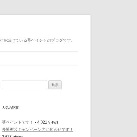
どを請けている葵ペイントのブログです。
検
索
:
人気の記事
葵ペイントです！
- 4,021 views
外壁塗装キャンペーンのお知らせです！
-
2,675 views