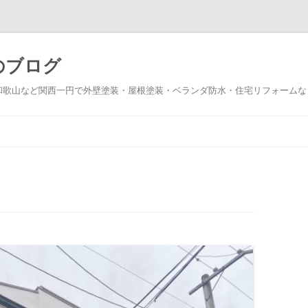
のブログ
和歌山など関西一円で外壁塗装・屋根塗装・ベランダ防水・住宅リフォームな
コ
ン
テ
ン
ツ
へ
ス
キ
ッ
プ