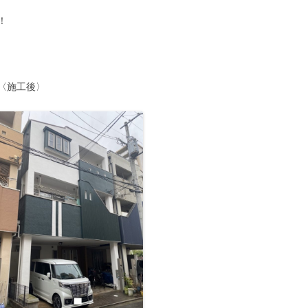
！
工後〉