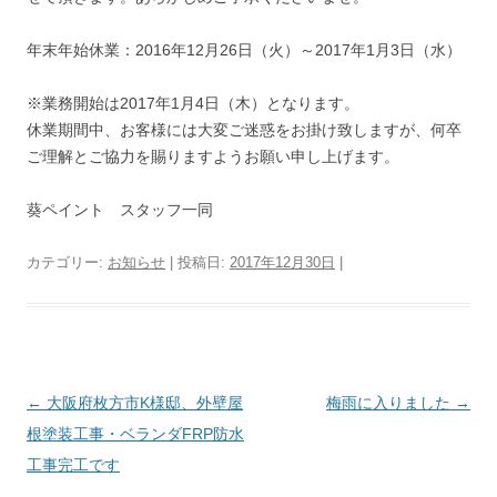
年末年始休業：2016年12月26日（火）～2017年1月3日（水）
※業務開始は2017年1月4日（木）となります。
休業期間中、お客様には大変ご迷惑をお掛け致しますが、何卒
ご理解とご協力を賜りますようお願い申し上げます。
葵ペイント スタッフ一同
カテゴリー:
お知らせ
| 投稿日:
2017年12月30日
|
投
←
大阪府枚方市K様邸、外壁屋
梅雨に入りました
→
稿
根塗装工事・ベランダFRP防水
ナ
工事完工です
ビ