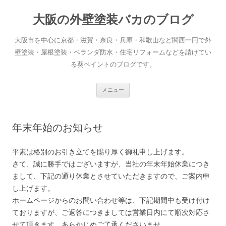
大阪の外壁塗装バカのブログ
大阪市を中心に京都・滋賀・奈良・兵庫・和歌山など関西一円で外
壁塗装・屋根塗装・ベランダ防水・住宅リフォームなどを請けてい
る葵ペイントのブログです。
コ
メニュー
ン
テ
ン
ツ
へ
年末年始のお知らせ
ス
キ
ッ
プ
平素は格別のお引き立てを賜り厚く御礼申し上げます。
さて、誠に勝手ではございますが、当社の年末年始休業につき
まして、下記の通り休業とさせていただきますので、ご案内申
し上げます。
ホームページからのお問い合わせ等は、下記期間中も受け付け
ておりますが、ご返答につきましては営業日内にて順次対応さ
せて頂きます。あらかじめご了承くださいませ。