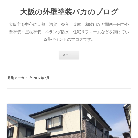
大阪の外壁塗装バカのブログ
大阪市を中心に京都・滋賀・奈良・兵庫・和歌山など関西一円で外
壁塗装・屋根塗装・ベランダ防水・住宅リフォームなどを請けてい
る葵ペイントのブログです。
コ
メニュー
ン
テ
ン
ツ
へ
月別アーカイブ:
2017年7月
ス
キ
ッ
プ