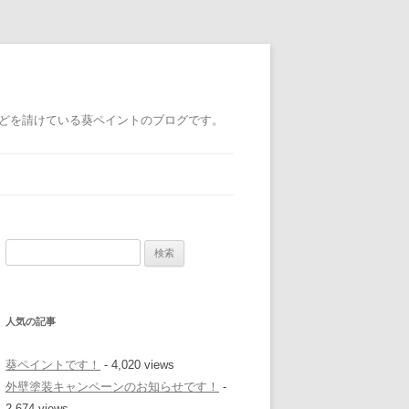
どを請けている葵ペイントのブログです。
検
索
:
人気の記事
葵ペイントです！
- 4,020 views
外壁塗装キャンペーンのお知らせです！
-
2,674 views