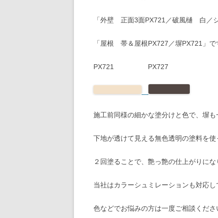
「外壁 正面3面PX721／破風樋 白
「屋根 帯＆屋根PX727／塀PX721」
PX721 PX727
施工前同様の細かな塗分けと色で、塀も
下地が透けて見える無色透明の塗料を使
２回塗ることで、艶っ艶の仕上がりにな
当社はカラーシュミレーションも対応し
色などでお悩みの方は一度ご相談くださ