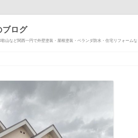
のブログ
和歌山など関西一円で外壁塗装・屋根塗装・ベランダ防水・住宅リフォームな
コ
ン
テ
ン
ツ
へ
ス
キ
ッ
プ